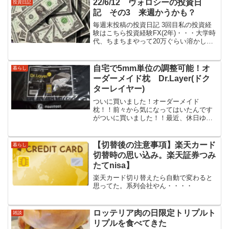
22/6/12 ヴォロシーの投資日
投資日記
約になったん？ヴォロ...
記 その3 来週かうかも？
毎週末投稿の投資日記 3回目私の投資経
験はこちら投資経験FX(2年)・・・大学時
代、ちまちまやって20万ぐらい溶かして
辞める。株(5年)・・・5年前からスター
ト。最初の2年ぐらいは優待狙いで投資し
てた。youtubeで色んな人の動画をみて
自宅で5mm単位の調整可能！オ
暮らし
勉...
ーダーメイド枕 Dr.Layer(ドク
ターレイヤー)
ついに買いました！オーダーメイド
枕！！前々から気になってはいたんです
がついに買いました！！最近、休日ゆっ
くり寝たつもりでも眠かったり、起きた
ら肩こってたりっていうのがそこそこあ
って、枕が合ってないんかなぁっと思っ
【切替後の注意事項】楽天カード
暮らし
てました。その時にオーダーメ...
切替時の思い込み。楽天証券つみ
たてnisa】
楽天カード切り替えたら自動で変わると
思ってた。系列会社やん・・・・
ロッテリア肉の日限定トリプルト
雑談
リプルを食べてきた