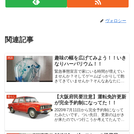
ヴォロシー
関連記事
趣味の幅を広げてみよう！！いき
雑談
なりハーバリウム！！
緊急事態宣言で家にいる時間が増えてい
ませんか？そしてゲームばっかりして飽
きてきていませんか？そんなあなたにぴ
ったりなのがそうハーバリウムオススメ
ポイント道具・材料が100円ショップで全
て手に入る道具・材料を全部揃えても500
【大阪府民要注意】運転免許更新
暮らし
～1000円程度...
が完全予約制になってた！！
2020年7月11日から完全予約制になって
たみたいです。つい先日、更新のはがき
が来たのでいつ行こうか考えてたんです
よ。そしてたら母今、予約制になって
て、なかなか取られへんらしいから早め
に予約した方がいいでヴォロシーえ？予