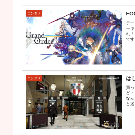
F
エンタメ
デー
ーキ
れ！
です
はじ
エンタメ
買っ
ど・
なん
と迷