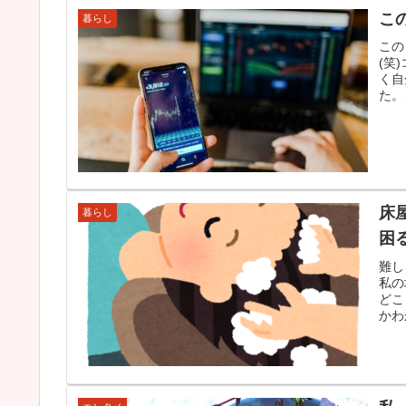
こ
暮らし
この
(笑
く自
た。
床
暮らし
困
難し
私の
どこ
かわ