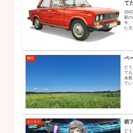
て
20
新の
今、
た方
ペ
旅行
どう
ても
余裕
てい
術
エンタメ
どう