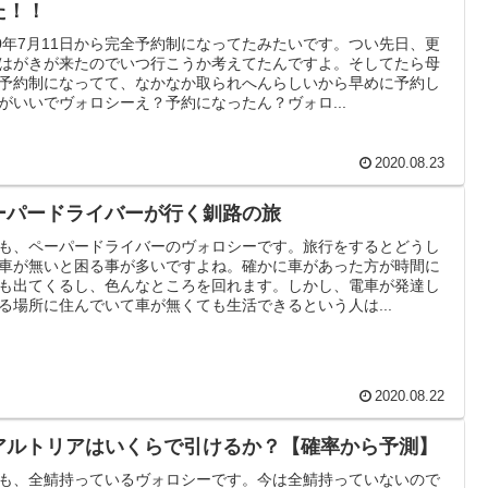
た！！
20年7月11日から完全予約制になってたみたいです。つい先日、更
はがきが来たのでいつ行こうか考えてたんですよ。そしてたら母
予約制になってて、なかなか取られへんらしいから早めに予約し
がいいでヴォロシーえ？予約になったん？ヴォロ...
2020.08.23
ーパードライバーが行く釧路の旅
も、ペーパードライバーのヴォロシーです。旅行をするとどうし
車が無いと困る事が多いですよね。確かに車があった方が時間に
も出てくるし、色んなところを回れます。しかし、電車が発達し
る場所に住んでいて車が無くても生活できるという人は...
2020.08.22
アルトリアはいくらで引けるか？【確率から予測】
も、全鯖持っているヴォロシーです。今は全鯖持っていないので