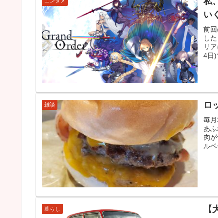
私
エンタメ
い
前回
した
リア
4日
ロ
雑談
毎月
あふ
肉が
ルベ
【
暮らし