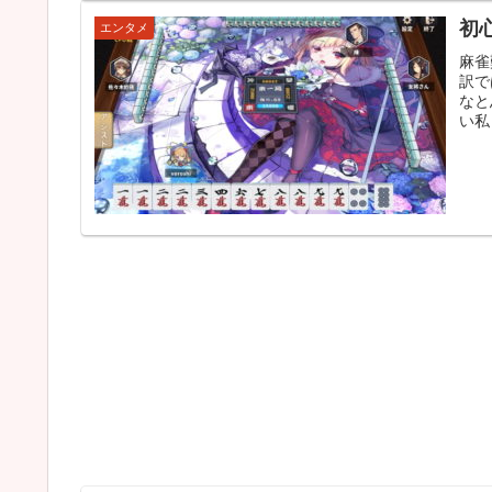
初
エンタメ
麻雀
訳で
なと
い私