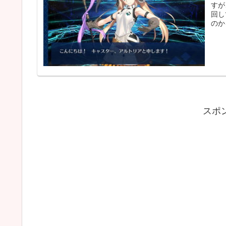
すが
回し
のか
スポ