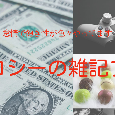
怠惰で飽き性が色々やってます
ロシーの雑記