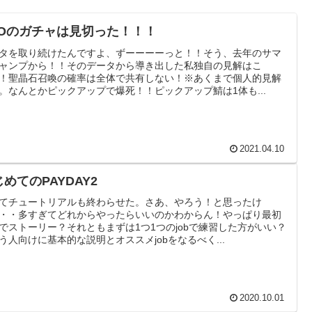
GOのガチャは見切った！！！
タを取り続けたんですよ、ずーーーーっと！！そう、去年のサマ
ャンプから！！そのデータから導き出した私独自の見解はこ
！聖晶石召喚の確率は全体で共有しない！※あくまで個人的見解
。なんとかピックアップで爆死！！ピックアップ鯖は1体も...
2021.04.10
めてのPAYDAY2
てチュートリアルも終わらせた。さあ、やろう！と思ったけ
・・多すぎてどれからやったらいいのかわからん！やっぱり最初
でストーリー？それともまずは1つ1つのjobで練習した方がいい？
う人向けに基本的な説明とオススメjobをなるべく...
2020.10.01