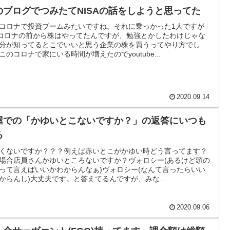
のブログでつみたてNISAの話をしようと思ってた
コロナで投資ブームみたいですね。それに乗っかった1人ですが
)コロナの前から株はやってたんですが、勉強とかしたわけじゃな
分が知ってるとこでいいと思う企業の株を買うってやり方でし
このコロナで家にいる時間が増えたのでyoutube...
2020.09.14
屋での「かゆいとこないですか？」の返答にいつも
る
くないですか？？？例えば赤いとこがかゆい時どう言ってます？
場合店員さんかゆいところないですか？ヴォロシー(あるけど頭の
って言えばいいかわからんなぁ)ヴォロシー(なんて言ったらいい
からんし)大丈夫です。と答えてるんですが、みな...
2020.09.06